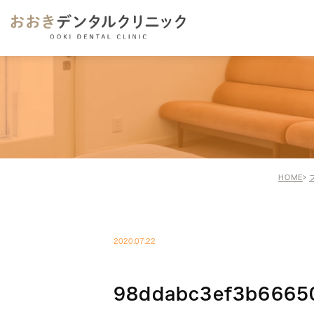
HOME
2020.07.22
98ddabc3ef3b6665