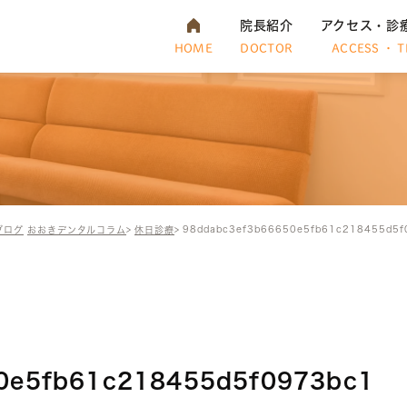
院長紹介
アクセス・診
HOME
DOCTOR
ACCESS ・ T
98ddabc3ef3b66650e5fb61c218455d5f
ブログ
おおきデンタルコラム
休日診療
0e5fb61c218455d5f0973bc1