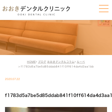
HOME
ブログ
おおきデンタルコラム
ルーペ
f1783d5a7be5d85ddab841f10ff614da4d3aa1bb
2020.07.22
f1783d5a7be5d85ddab841f10ff614da4d3aa